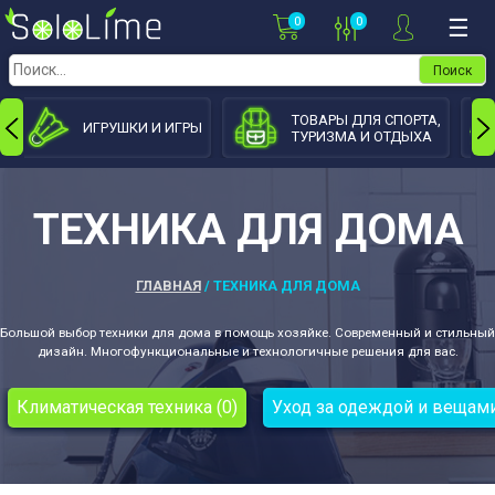
Skip
0
0
☰
to
content
Найти:
ТОВАРЫ ДЛЯ СПОРТА,
ИГРУШКИ И ИГРЫ
ТУРИЗМА И ОТДЫХА
ТЕХНИКА ДЛЯ ДОМА
ГЛАВНАЯ
/ ТЕХНИКА ДЛЯ ДОМА
Большой выбор техники для дома в помощь хозяйке. Современный и стильный
дизайн. Многофункциональные и технологичные решения для вас.
Климатическая техника (0)
Уход за одеждой и вещами