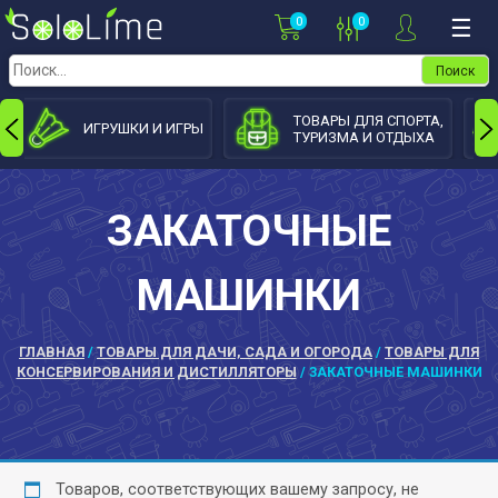
Skip
0
0
☰
to
content
Найти:
ТОВАРЫ ДЛЯ СПОРТА,
ИГРУШКИ И ИГРЫ
ТУРИЗМА И ОТДЫХА
ЗАКАТОЧНЫЕ
МАШИНКИ
ГЛАВНАЯ
/
ТОВАРЫ ДЛЯ ДАЧИ, САДА И ОГОРОДА
/
ТОВАРЫ ДЛЯ
КОНСЕРВИРОВАНИЯ И ДИСТИЛЛЯТОРЫ
/ ЗАКАТОЧНЫЕ МАШИНКИ
Товаров, соответствующих вашему запросу, не