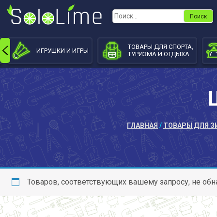
Skip
Найти:
to
content
ТОВАРЫ ДЛЯ СПОРТА,
ИГРУШКИ И ИГРЫ
ТУРИЗМА И ОТДЫХА
ГЛАВНАЯ
/
ТОВАРЫ ДЛЯ З
Товаров, соответствующих вашему запросу, не обн