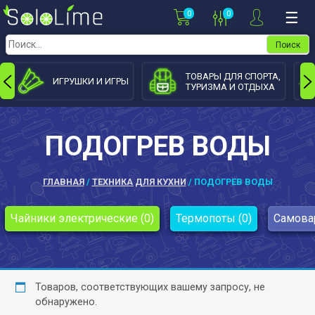
Skip
0
0
☰
to
content
Найти:
ТОВАРЫ ДЛЯ СПОРТА,
ИГРУШКИ И ИГРЫ
ТУРИЗМА И ОТДЫХА
ПОДОГРЕВ ВОДЫ
ГЛАВНАЯ
/
ТЕХНИКА ДЛЯ КУХНИ
/ ПОДОГРЕВ ВОДЫ
Чайники электрические (0)
Термопоты (0)
Самова
Товаров, соответствующих вашему запросу, не
обнаружено.