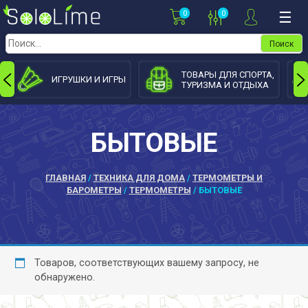
Skip
0
0
☰
to
content
Найти:
ТОВАРЫ ДЛЯ СПОРТА,
ИГРУШКИ И ИГРЫ
ТУРИЗМА И ОТДЫХА
БЫТОВЫЕ
ГЛАВНАЯ
/
ТЕХНИКА ДЛЯ ДОМА
/
ТЕРМОМЕТРЫ И
БАРОМЕТРЫ
/
ТЕРМОМЕТРЫ
/ БЫТОВЫЕ
Товаров, соответствующих вашему запросу, не
обнаружено.