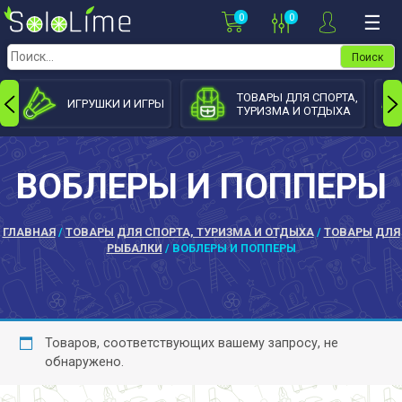
Skip
0
0
☰
to
content
Найти:
ТОВАРЫ ДЛЯ СПОРТА,
ИГРУШКИ И ИГРЫ
ТУРИЗМА И ОТДЫХА
ВОБЛЕРЫ И ПОППЕРЫ
ГЛАВНАЯ
/
ТОВАРЫ ДЛЯ СПОРТА, ТУРИЗМА И ОТДЫХА
/
ТОВАРЫ ДЛЯ
РЫБАЛКИ
/ ВОБЛЕРЫ И ПОППЕРЫ
Товаров, соответствующих вашему запросу, не
обнаружено.