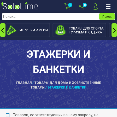
Skip
0
0
☰
to
content
Найти:
ТОВАРЫ ДЛЯ СПОРТА,
ИГРУШКИ И ИГРЫ
ТУРИЗМА И ОТДЫХА
ЭТАЖЕРКИ И
БАНКЕТКИ
ГЛАВНАЯ
/
ТОВАРЫ ДЛЯ ДОМА И ХОЗЯЙСТВЕННЫЕ
ТОВАРЫ
/ ЭТАЖЕРКИ И БАНКЕТКИ
Товаров, соответствующих вашему запросу, не